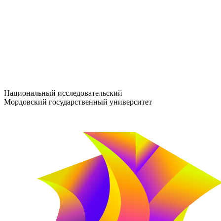
entrance-exam@adm.mrsu.ru
+7 (800) 222-13-77
© 1998–2026 МГУ им. Н.П. ОГАРЁВА
При использовании материалов сайта ссылка на источник обяз
Национальный исследовательский
Мордовский государственный университет