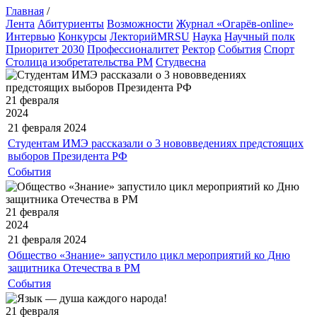
Главная
/
Лента
Абитуриенты
Возможности
Журнал «Огарёв-online»
Интервью
Конкурсы
ЛекторийMRSU
Наука
Научный полк
Приоритет 2030
Профессионалитет
Ректор
События
Спорт
Столица изобретательства РМ
Студвесна
21 февраля
2024
21 февраля
2024
Студентам ИМЭ рассказали о 3 нововведениях предстоящих
выборов Президента РФ
События
21 февраля
2024
21 февраля
2024
Общество «Знание» запустило цикл мероприятий ко Дню
защитника Отечества в РМ
События
21 февраля