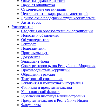
Объекты здравоохранения
Научная библиотека
Студенческие организации
Центр развития карьеры и компетенций
Единое окно поддержки студенческих семей
Антитеррор
Университет
Сведения об образовательной организации
Новости и объявления
Об университете
Ректорат
Подразделения
Программы вуза
Документы
Эндаумент-фонд
Совет ректоров вузов Республики Мордовия
Противодействие коррупции
Обращения граждан
Телефонный справочник
Реквизиты и контактная информация
Филиалы и представительства
Ковылкинский филиал
Рузаевский институт машиностроения
Представительство в Республике Индия
Факультеты