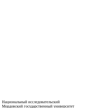
Статистика приёма
Большевистская ул., 68/1
dep-general@adm.mrsu.ru
+7 (8342) 24-37-32
Приёмная комиссия
Полежаева ул., 44
entrance-exam@adm.mrsu.ru
+7 (800) 222-13-77
© 1998–2026 МГУ им. Н.П. ОГАРЁВА
При использовании материалов сайта ссылка на источник
обязательна
Национальный исследовательский
Мордовский государственный университет