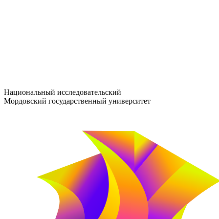
entrance-exam@adm.mrsu.ru
+7 (800) 222-13-77
© 1998–2026 МГУ им. Н.П. ОГАРЁВА
При использовании материалов сайта ссылка на источник обяз
Национальный исследовательский
Мордовский государственный университет