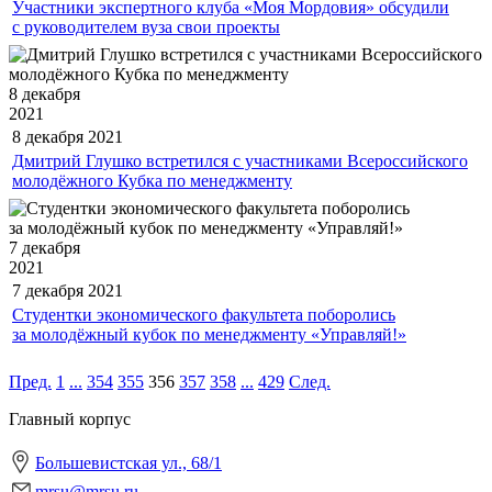
Участники экспертного клуба «Моя Мордовия» обсудили
с руководителем вуза свои проекты
8 декабря
2021
8 декабря
2021
Дмитрий Глушко встретился с участниками Всероссийского
молодёжного Кубка по менеджменту
7 декабря
2021
7 декабря
2021
Студентки экономического факультета поборолись
за молодёжный кубок по менеджменту «Управляй!»
Пред.
1
...
354
355
356
357
358
...
429
След.
Главный корпус
Большевистская ул., 68/1
mrsu@mrsu.ru