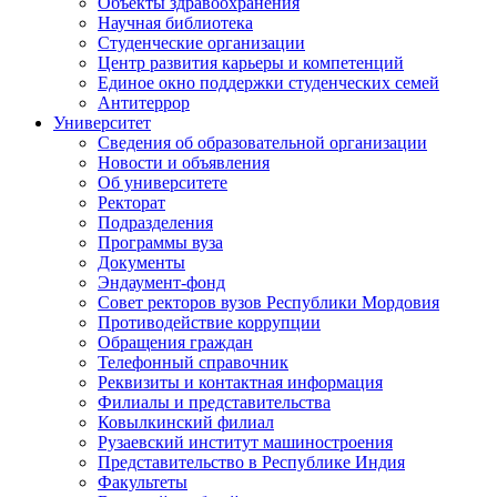
Объекты здравоохранения
Научная библиотека
Студенческие организации
Центр развития карьеры и компетенций
Единое окно поддержки студенческих семей
Антитеррор
Университет
Сведения об образовательной организации
Новости и объявления
Об университете
Ректорат
Подразделения
Программы вуза
Документы
Эндаумент-фонд
Совет ректоров вузов Республики Мордовия
Противодействие коррупции
Обращения граждан
Телефонный справочник
Реквизиты и контактная информация
Филиалы и представительства
Ковылкинский филиал
Рузаевский институт машиностроения
Представительство в Республике Индия
Факультеты