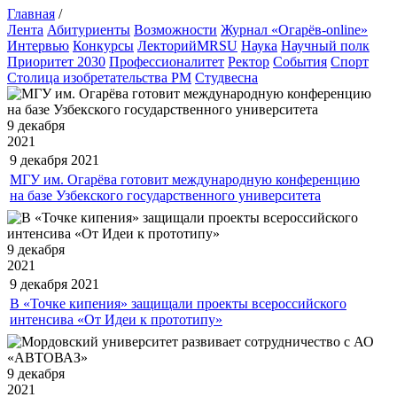
Главная
/
Лента
Абитуриенты
Возможности
Журнал «Огарёв-online»
Интервью
Конкурсы
ЛекторийMRSU
Наука
Научный полк
Приоритет 2030
Профессионалитет
Ректор
События
Спорт
Столица изобретательства РМ
Студвесна
9 декабря
2021
9 декабря
2021
МГУ им. Огарёва готовит международную конференцию
на базе Узбекского государственного университета
9 декабря
2021
9 декабря
2021
В «Точке кипения» защищали проекты всероссийского
интенсива «От Идеи к прототипу»
9 декабря
2021