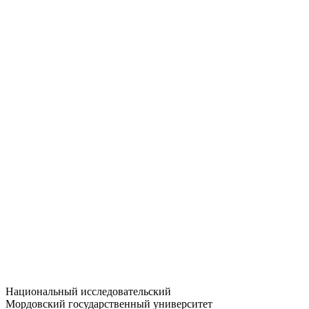
Статистика приёма
Большевистская ул., 68/1
dep-general@adm.mrsu.ru
+7 (8342) 24-37-32
Приёмная комиссия
Полежаева ул., 44
entrance-exam@adm.mrsu.ru
+7 (800) 222-13-77
© 1998–2026 МГУ им. Н.П. ОГАРЁВА
При использовании материалов сайта ссылка на источник
обязательна
Национальный исследовательский
Мордовский государственный университет